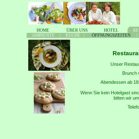
HOME
ÜBER
.
UNS
HOTEL
RE
AMBIENTE
|
KÜCHE
|
ÖFFNUNGSZEITEN
|
Restaura
Unser Restaura
Brunch 
Abendessen ab 18:0
Wenn Sie kein Hotelgast sin
bitten wir u
Telef