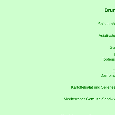
Brun
Spinatknö
Asiatisc
Gur
Topfens
G
Dampfnud
Kartoffelsalat und Selleries
Mediterraner Gemüse-Sandwic