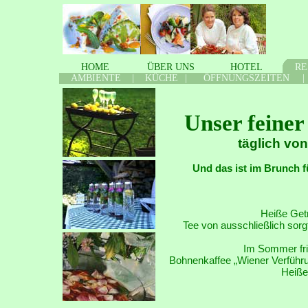
HOME
ÜBER
.
UNS
HOTEL
RE
AMBIENTE
|
KÜCHE
|
ÖFFNUNGSZEITEN
|
Unser feine
täglich von
Und das ist im Brunch 
Heiße Get
Tee von ausschließlich sorgf
Im Sommer fri
Bohnenkaffee „Wiener Verführu
Heiße S